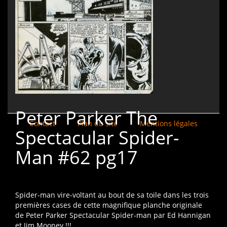
Peter Parker The
Contact
Plan du site
Mentions légales
Spectacular Spider-
Man #62 pg17
Spider-man vire-voltant au bout de sa toile dans les trois
premières cases de cette magnifique planche originale
de Peter Parker Spectacular Spider-man par Ed Hannigan
et Jim Mooney !!!