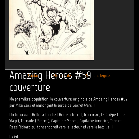
Amazing Heroes #59
Contact
Plan du site
Mentions légales
couverture
Ma première acquisition, la couverture originale de Amazing Heroes #59
par Mike Zeck et annonçant la sortie de Secret Wars !!!
Un bijou avec Hulk, La Torche ( Human Torch ), Iron man, La Guêpe ( The
Wasp ), Tornade ( Storm ), Capitaine Marvel, Capitaine America, Thor et
Reed Richard qui foncent droit vers le lecteur et vers la bataille !!!
(1984)