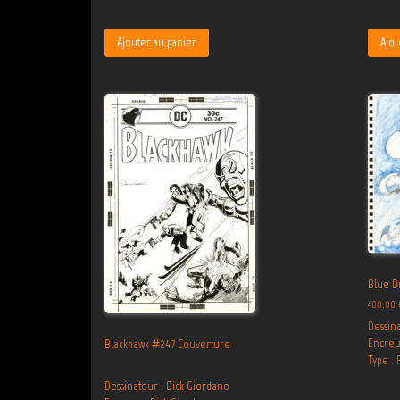
Ajouter au panier
Ajou
Blue D
400.00
Dessina
Encreur
Blackhawk #247 Couverture
Type :
Dessinateur : Dick Giordano