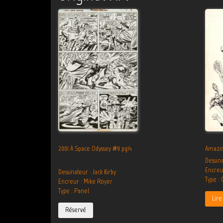
2001 A Space Odyssey #9 pg14
Amazin
Dessina
Encreu
Dessinateur : Jack Kirby
Type :
Encreur : Mike Royer
Type : Panel
Lire 
Réservé