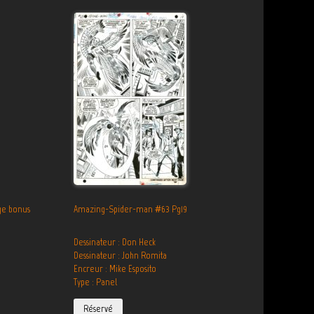
ge bonus
Amazing-Spider-man #63 Pg19
Dessinateur : Don Heck
Dessinateur : John Romita
Encreur : Mike Esposito
Type : Panel
Réservé