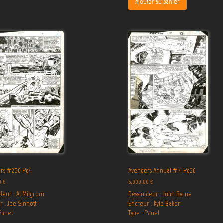
Ajouter au panier
rs #250 Pg4
Avengers Annual #14 Pg26
00
€
6,000.00
€
ateur : Al Milgrom
Dessinateur : John Byrne
r : Joe Sinnott
Encreur : Kyle Baker
Panel
Type : Panel