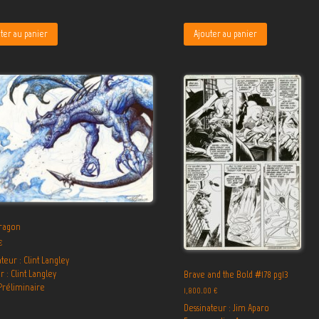
ter au panier
Ajouter au panier
ragon
€
teur : Clint Langley
 : Clint Langley
Brave and the Bold #178 pg13
 Préliminaire
1,800.00
€
Dessinateur : Jim Aparo