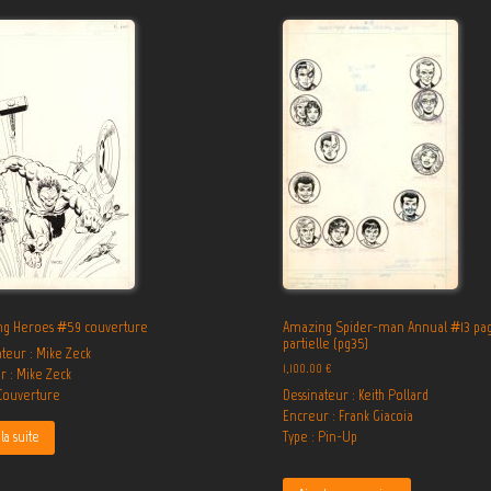
g Heroes #59 couverture
Amazing Spider-man Annual #13 pa
partielle (pg35)
teur : Mike Zeck
1,100.00
€
r : Mike Zeck
Dessinateur : Keith Pollard
 Couverture
Encreur : Frank Giacoia
Type : Pin-Up
la suite