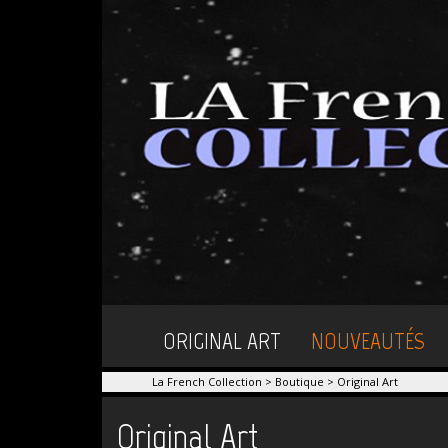
ORIGINAL ART
NOUVEAUTÉS
La French Collection
>
Boutique
>
Original Art
Original Art