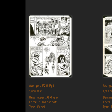
Avengers #229 Pg9
Avenge
3,000.00
€
2,500.
Dessinateur : Al Milgrom
Dessin
Encreur : Joe Sinnott
Encreu
Type : Panel
Type : 