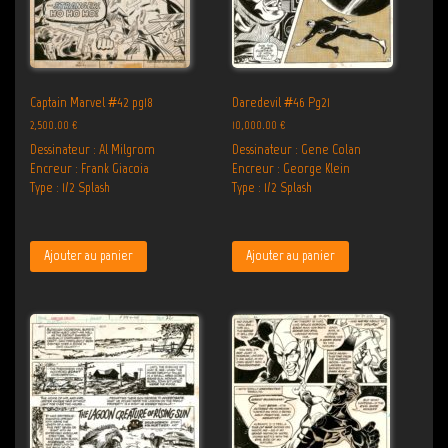
Captain Marvel #42 pg18
Daredevil #46 Pg21
2,500.00
€
10,000.00
€
Dessinateur : Al Milgrom
Dessinateur : Gene Colan
Encreur : Frank Giacoia
Encreur : George Klein
Type : 1/2 Splash
Type : 1/2 Splash
Ajouter au panier
Ajouter au panier