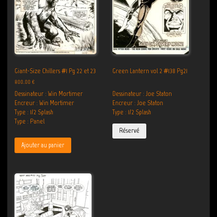
Giant-Size Chillers #1 Pg 22 et 23
Green Lantern vol 2 #138 Pg21
800.00
€
Dessinateur : Win Mortimer
Dessinateur : Joe Staton
Encreur : Win Mortimer
Encreur : Joe Staton
Type : 1/2 Splash
Type : 1/2 Splash
Type : Panel
Réservé
Ajouter au panier