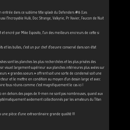
on entrée dans ce sublime title splash du Defenders #16 (Les
ssi l’Incroyable Hulk, Doc Strange, Valkyrie, Pr Xavier, Faucon de Nuit
 et encré par Mike Esposito, l’un des meilleurs encreurs de cette si
édits et les bulles, c’est un pur chef d’oeuvre conservé dans son état
shes sont les planches les plus recherchées et les plus prisées des
isir visuel largement supérieur aux planches intérieures plus axées sur
leurs « grandes soeurs » offrent soit une sorte de condensé soit une
lecteur et le mettre en condition au moyen d’un dessin large et avec
toire tous réunis comme c’est magnifiquement le cas ici !
to en dehors des pages de X-men ne sont pas nombreuses, quand aux
ous systématiquement avidement collectionnés par les amateurs du Titan
là une pièce d’une extraordinaire grande qualité !!!