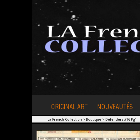
ORIGINAL ART
NOUVEAUTÉS
La French Collection
>
Boutique
>
Defenders #16 Pg1