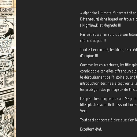
« Alpha the Ultimate Mutant » fait s
Défenseurs) dans lequel on trouve au
( Nighthawk) et Magneto !!!
Par Sal Buscema au pic de son talent
chère époque !!!
Tout est encore là, les titres, les cr
d’origine !!!
Comme les couvertures, les title spla
comic books car elles offrent un pla
le déroulement de l’histoire quand 
introduction destinée à captiver le 
les protagonistes principaux de l’his
Les planches originales avec Magne
title splashes avec Hulk, ils sont t
Vert.
Tout ceci concorde à dire que c’est 
Excellent état,