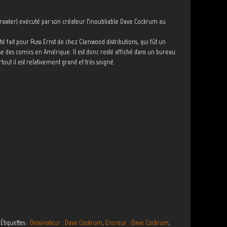
crawler) exécuté par son créateur l’inoubliable Dave Cockrum au
 été fait pour Russ Ernst de chez Glenwood distributions, qui fût un
se des comics en Amérique. Il est donc resté affiché dans un bureau
ut il est relativement grand et très soigné.
Étiquettes :
Dessinateur : Dave Cockrum
,
Encreur : Dave Cockrum
,