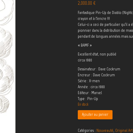
2,000.00
€
Fantastique Pin-Up de Diablo (Night
crayon et à l’encre !!!
Celui-ci a ceci de particulier qu’il a
pionnier dans la distribution de mas
pendant de longues années mais surto
« BAMF »
Excellent état, non publié
circa 1980
Dessinateur
Dave Cockrum
Encreur
Dave Cockrum
Série
X-men
Année
circa 1980
Editeur
Marvel
Type
Pin-Up
En stock
Ajouter au panier
Catégories :
Nouveauté
,
Original Art