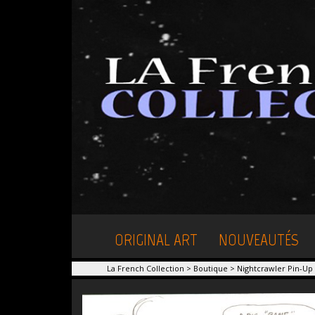
ORIGINAL ART
NOUVEAUTÉS
La French Collection
>
Boutique
>
Nightcrawler Pin-Up