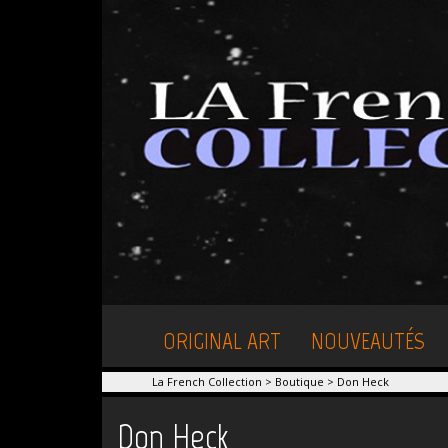
ORIGINAL ART
NOUVEAUTÉS
La French Collection
>
Boutique
>
Don Heck
Don Heck