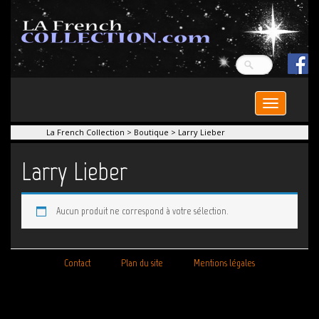
Toggle
navigation
La French Collection
>
Boutique
>
Larry Lieber
Larry Lieber
Aucun produit ne correspond à votre sélection.
Contact
Plan du site
Mentions légales