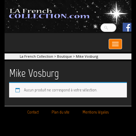
Toggle
navigation
La French Collection
>
Boutique
>
Mike Vosburg
Mike Vosburg
Aucun produit ne correspond à votre sélection.
Contact
Plan du site
Mentions légales