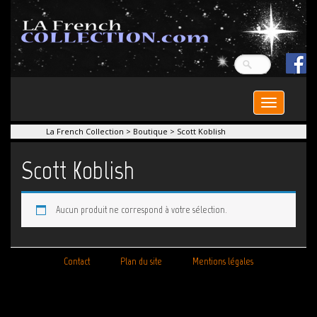
Toggle
navigation
La French Collection
>
Boutique
>
Scott Koblish
Scott Koblish
Aucun produit ne correspond à votre sélection.
Contact
Plan du site
Mentions légales