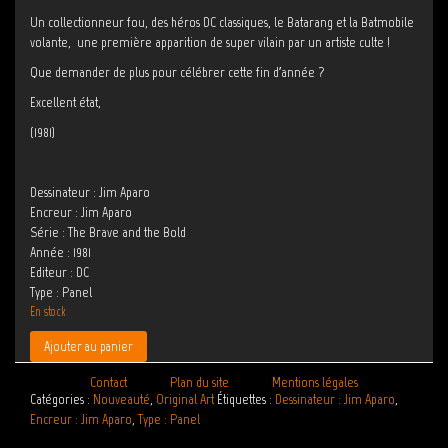
Un collectionneur fou, des héros DC classiques, le Batarang et la Batmobile
volante, une première apparition de super vilain par un artiste culte !
Que demander de plus pour célébrer cette fin d’année ?
Excellent état,
(1981)
Dessinateur
Jim Aparo
Encreur
Jim Aparo
Série
The Brave and the Bold
Année
1981
Editeur
DC
Type
Panel
En stock
Ajouter au panier
Contact
Plan du site
Mentions légales
Catégories :
Nouveauté
,
Original Art
Étiquettes :
Dessinateur : Jim Aparo
,
Encreur : Jim Aparo
,
Type : Panel